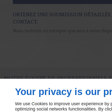
OBTENEZ UNE SOUMISSION DÉTAILLÉE
CONTACT.
Nous mettons un entrepôt spacieux à votre dispo
NOTRE ÉQUIPE DE PROFESSIONNELS À
Your privacy is our pr
CONTACTEZ NOUS
We use Cookies to improve user experience by pe
optimizing social networks functionalities. By cl