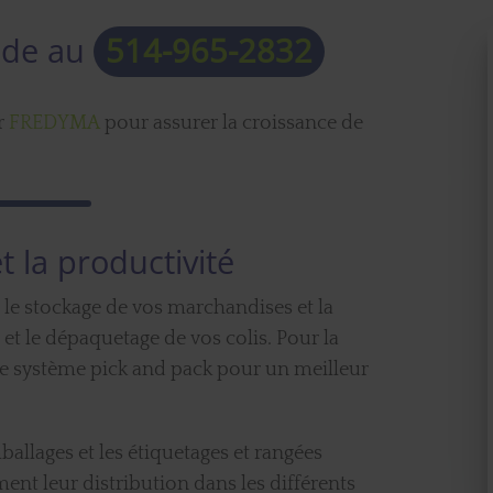
ide au
514-965-2832
r
FREDYMA
pour assurer la croissance de
t la productivité
le stockage de vos marchandises et la
et le dépaquetage de vos colis. Pour la
e système pick and pack pour un meilleur
llages et les étiquetages et rangées
nt leur distribution dans les différents