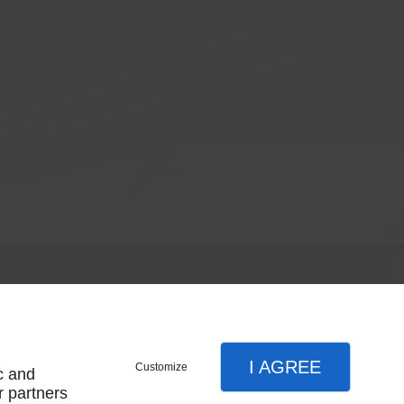
I AGREE
Customize
c and
r partners