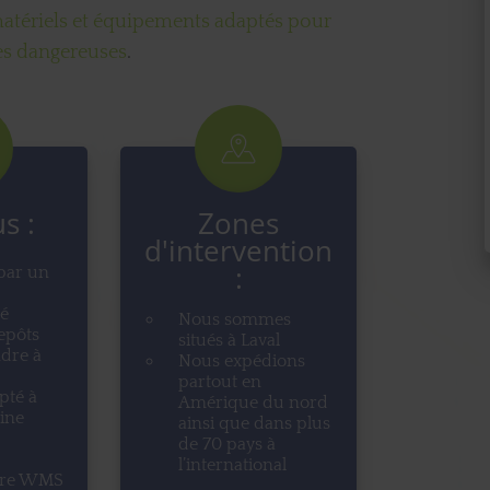
tériels et équipements adaptés pour
res dangereuses
.
s :
Zones
d'intervention
:
par un
é
Nous sommes
epôts
situés à Laval
dre à
Nous expédions
partout en
pté à
Amérique du nord
ine
ainsi que dans plus
de 70 pays à
l’international
tre WMS