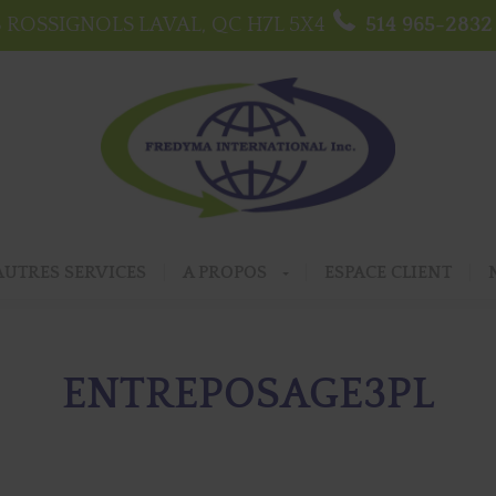
S ROSSIGNOLS
LAVAL, QC
H7L 5X4
514 965-2832
AUTRES SERVICES
A PROPOS
ESPACE CLIENT
ENTREPOSAGE3PL