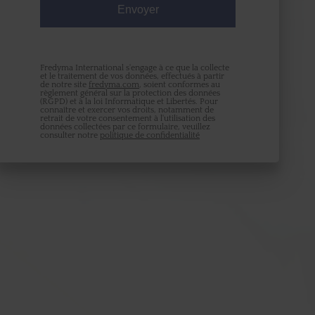
Pour nous aider à distinguer les formulaires
remplis manuellement de ceux soumis
automatiquement, entrez les lettres telles
qu'elles apparaissent dans la zone ci-dessous :
Fredyma International s'engage à ce que la collecte
et le traitement de vos données, effectués à partir
de notre site
fredyma.com
, soient conformes au
règlement général sur la protection des données
(RGPD) et à la loi Informatique et Libertés. Pour
connaître et exercer vos droits, notamment de
retrait de votre consentement à l'utilisation des
données collectées par ce formulaire, veuillez
consulter notre
politique de confidentialité