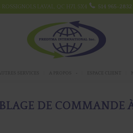
S ROSSIGNOLS
LAVAL, QC
H7L 5X4
514 965-2832
AUTRES SERVICES
A PROPOS
ESPACE CLIENT
BLAGE DE COMMANDE À