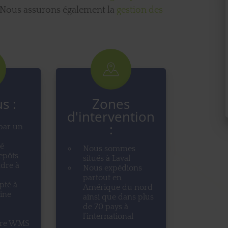
 Nous assurons également la
gestion des
s :
Zones
d'intervention
:
par un
é
Nous sommes
epôts
situés à Laval
dre à
Nous expédions
partout en
pté à
Amérique du nord
ine
ainsi que dans plus
de 70 pays à
l’international
tre WMS