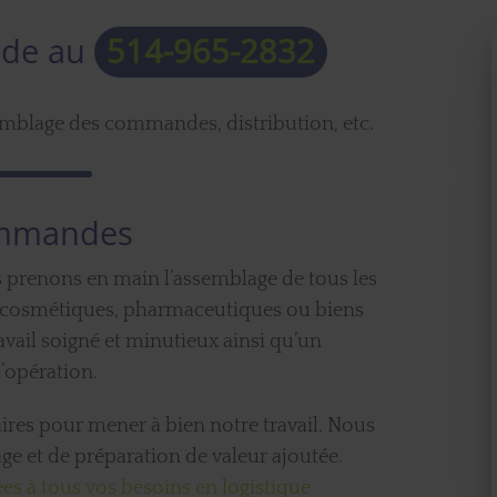
ide au
514-965-2832
emblage des commandes, distribution, etc.
ommandes
s prenons en main l’assemblage de tous les
: cosmétiques, pharmaceutiques ou biens
ail soigné et minutieux ainsi qu’un
l’opération.
res pour mener à bien notre travail. Nous
age et de préparation de valeur ajoutée.
es à tous vos besoins en logistique