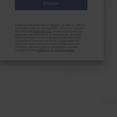
Pour nous aider à distinguer les formulaires
remplis manuellement de ceux soumis
automatiquement, entrez les lettres telles
qu'elles apparaissent dans la zone ci-dessous :
Fredyma International s'engage à ce que la collecte
et le traitement de vos données, effectués à partir
de notre site
fredyma.com
, soient conformes au
règlement général sur la protection des données
(RGPD) et à la loi Informatique et Libertés. Pour
connaître et exercer vos droits, notamment de
retrait de votre consentement à l'utilisation des
données collectées par ce formulaire, veuillez
consulter notre
politique de confidentialité